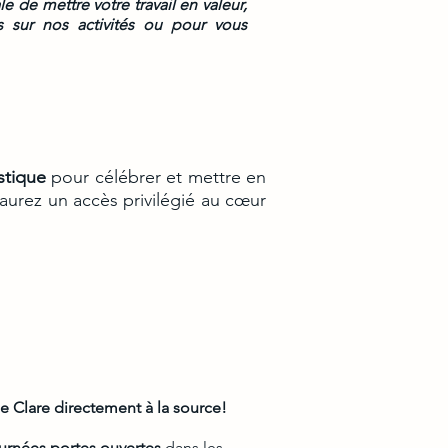
e de mettre votre travail en valeur,
 sur nos activités ou pour vous
stique
pour célébrer et mettre en
s aurez un accès privilégié au cœur
e Clare directement à la source!
urnées portes ouvertes
dans les