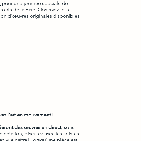
e
pour une journée spéciale de
s arts de la Baie. Observez-les à
ion d’œuvres originales disponibles
ivez l’art en mouvement!
éeront des œuvres en direct
, sous
création, discutez avec les artistes
ez vue naître! Lorsqu’une pièce est