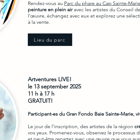
Rendez-vous au
Parc du phare au Cap Sainte-Mari
peinture en plein air
avec les artistes du Conseil de
l’œuvre, échangez avec eux et explorez une sélect
à la vente.
Lieu du parc
Artventures LIVE!
le 13 september 2025
11 h à 17 h
GRATUIT!
Participant-es du Gran Fondo Baie Sainte-Marie, v
Le jour de l’inscription, des artistes de la région
cr
vos yeux. Promenez-vous, observez le processus de 
et peut-être repartez avec une œuvre que vous aur