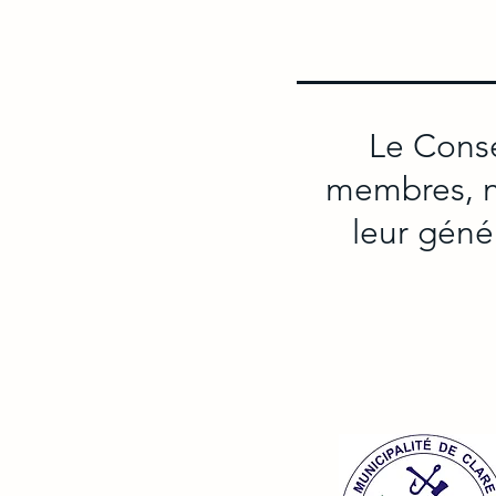
Le Conse
membres, no
leur géné