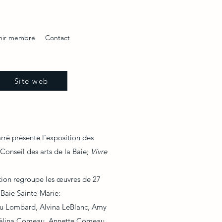
nir membre
Contact
Site web
rré présente l’exposition des
onseil des arts de la Baie;
Vivre
tion regroupe les œuvres de 27
a Baie Sainte-Marie:
u Lombard, Alvina LeBlanc, Amy
gélina Comeau, Annette Comeau,