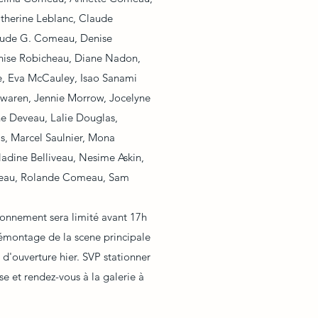
atherine Leblanc, Claude
aude G. Comeau, Denise
ise Robicheau, Diane Nadon,
e, Eva McCauley, Isao Sanami
 Swaren, Jennie Morrow, Jocelyne
 Deveau, Lalie Douglas,
, Marcel Saulnier, Mona
dine Belliveau, Nesime Askin,
eau, Rolande Comeau, Sam
tionnement sera limité avant 17h
émontage de la scene principale
 d'ouverture hier. SVP stationner
ise et rendez-vous à la galerie à