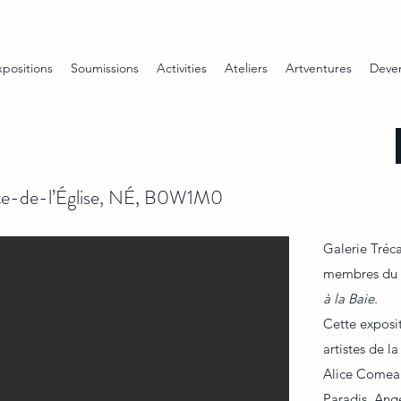
xpositions
Soumissions
Activities
Ateliers
Artventures
Deve
nte-de-l’Église, NÉ, B0W1M0
Galerie Tréca
membres du C
à la Baie.
Cette exposi
artistes de l
Alice Comea
Paradis, An