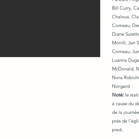
Bill Curry, C
Chaloux, Cl
Comeau, Den
Diane Surett
Morrill, Jan
Comeau, June
Luanna Dugas
McDonald, Na
Nora Robich
Norgard
Noté:
le sta
à cause du d
de la journée
près de l'égl
pied
.