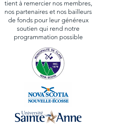
tient à remercier nos membres,
nos partenaires et nos bailleurs
de fonds pour leur généreux
soutien qui rend notre
Vivre à la Baie au Trécarré
Le CAB présente 
programmation possible
pour l'été 2024
exposition professi
galerie Père-Lég