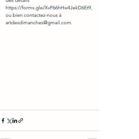
des détails 
https://forms.gle/XvP66hHw4JekD6Et9
, 
ou bien contactez-nous à 
artdesdimanches@gmail.com. 