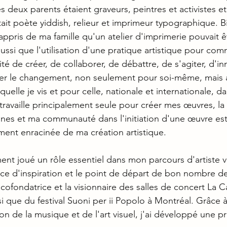
s deux parents étaient graveurs, peintres et activistes 
tait poète yiddish, relieur et imprimeur typographique. B
 appris de ma famille qu'un atelier d'imprimerie pouvait êt
ussi que l'utilisation d'une pratique artistique pour com
té de créer, de collaborer, de débattre, de s'agiter, d'in
irer le changement, non seulement pour soi-même, mais a
lle je vis et pour celle, nationale et internationale, dan
e travaille principalement seule pour créer mes œuvres, la
nnes et ma communauté dans l'initiation d'une œuvre es
ent enracinée de ma création artistique. 
t joué un rôle essentiel dans mon parcours d'artiste vis
rce d'inspiration et le point de départ de bon nombre d
cofondatrice et la visionnaire des salles de concert La 
si que du festival Suoni per ii Popolo à Montréal. Grâce à
on de la musique et de l'art visuel, j'ai développé une p