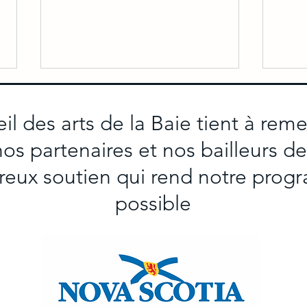
il des arts de la Baie tient à reme
s partenaires et nos bailleurs d
reux soutien qui rend notre pro
possible
Vivre à la Baie au Trécarré pour
Le CA
l'été 2024
profe
Lége