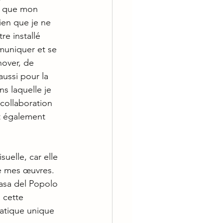
et que mon 
ien que je ne 
re installé 
muniquer et se 
nover, de 
ussi pour la 
s laquelle je 
 collaboration 
t également 
uelle, car elle 
e mes œuvres. 
Casa del Popolo 
 cette 
ratique unique 