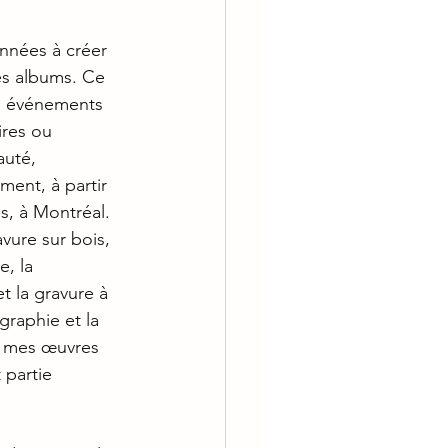
années à créer 
des albums. Ce 
es événements 
ires ou 
uté, 
ment, à partir 
, à Montréal. 
avure sur bois, 
e, la 
et la gravure à 
graphie et la 
r mes œuvres 
 partie 