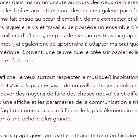
exposer dans ma communauté au cours des deux dernières
et les boîtes aux lettres sont devenus ma galerie par néc
 me fait chaud au cœur d'embellir, de me connecter et d
dans laquelle je vis et travaille. Je possède un ensemble d
 milliers d'affiches, en plus de mes autres travaux graph
ernet, j'ai également dû apprendre à adapter ma pratique
umérique. Souvent, une œuvre que je crée sur papier exis
 et l'internet. 
ffiche, je veux surtout respecter la musique/l'inspiration
mots/visuels pour essayer de nouvelles choses, couleurs,
rouver des moyens de faire des choses nouvelles et diffé
d'une affiche et les paramètres de la communication à tra
 s'agit de communication à l'échelle la plus élémentaire e
on à une échelle plus grande. 
les arts graphiques font partie intégrante de mon histoire