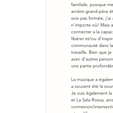
familiale, puisque me
arrière-grand-père é
sois pas formée, j'ai
n'importe où! Mais a
connecter a la capaci
libérer et/ou d'insp
communauté dans laque
travaille. Bien que j
avec d'autres perso
une partie profondém
La musique a égalemen
a souvent été la sou
Je suis également la 
et La Sala Rossa, ain
connexion/intersecti