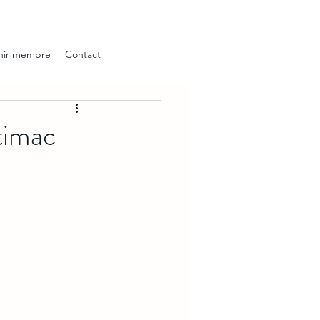
nir membre
Contact
timac