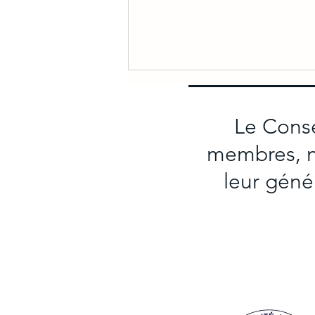
Le Conse
membres, no
leur géné
Le CAB présente la tournée
Artventures le 11 août