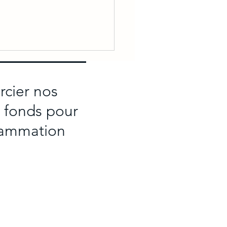
rcier nos
e fonds pour
grammation
B présente une exposition
ssionnelle à la galerie Père-
r-Comeau